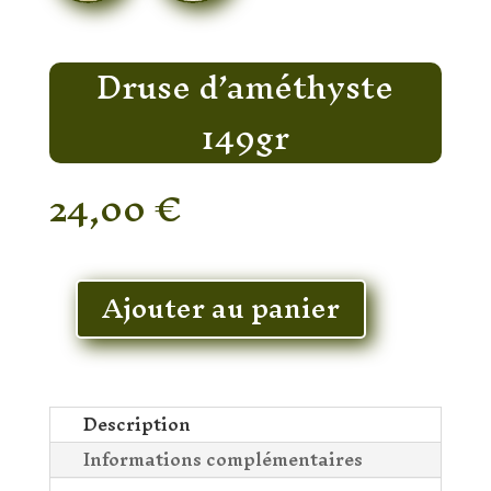
Druse d’améthyste
149gr
24,00
€
En stock
Ajouter au panier
quantité
de
Druse
d'améthyste
149gr
Description
Informations complémentaires