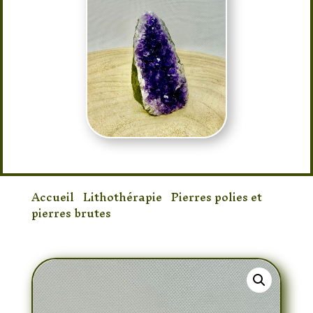
Accueil
/
Lithothérapie
/
Pierres polies et
pierres brutes
/ Druse d’améthyste 149gr