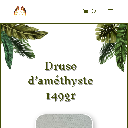
Recherche
de
produits
Druse
d’améthyste
149gr