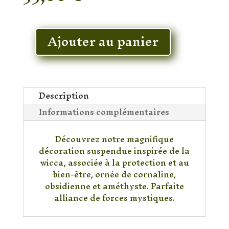
En stock
Ajouter au panier
quantité
de
Décoration
Wicca
Description
Informations complémentaires
Découvrez notre magnifique
décoration suspendue inspirée de la
wicca, associée à la protection et au
bien-être, ornée de cornaline,
obsidienne et améthyste. Parfaite
alliance de forces mystiques.