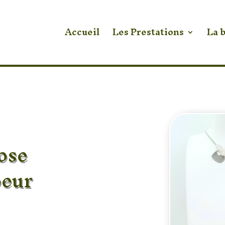
Accueil
Les Prestations
La 
ose
oeur