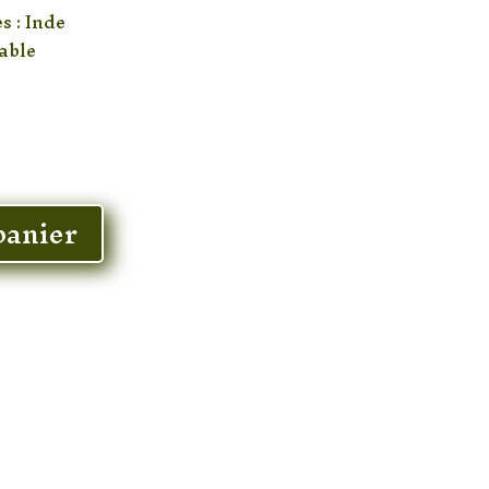
s : Inde
lable
panier