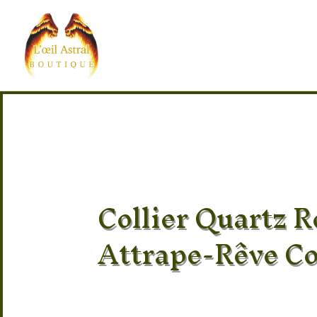
Collier Quartz R
Attrape-Rêve C
Pierre 100% naturel
Provenance des pierres : Inde