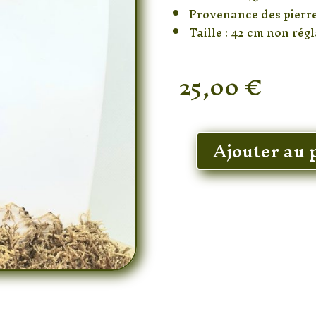
Provenance des pierre
Taille : 42 cm non rég
25,00
€
En stock
Ajouter au 
quantité
de
Collier
Quartz
Rose
Attrape-
Rêve
Coeur