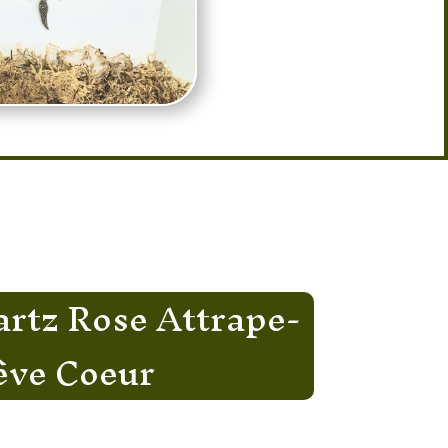
artz Rose Attrape-
êve Coeur