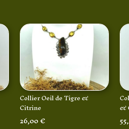
Collier Oeil de Tigre &
Col
Citrine
& 
26,00
€
55