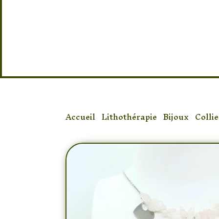
Taille : 42 cm non réglable
Accueil
/
Lithothérapie
/
Bijoux
/
Collie