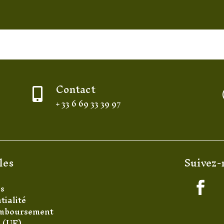
Contact

+ 33 6 69 33 39 97
les
Suivez-
es
tialité
remboursement
s (UE)