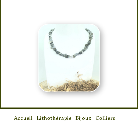
Taille : 45cm + 5 cm réglable
Accueil
/
Lithothérapie
/
Bijoux
/
Colliers
/
Collier Labradorite Baroque