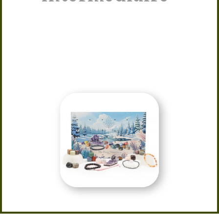
Offrez (ou offrez-vous) un calendrier
de l’Avent unique ! Décoré sur le
thème de Noël, il cache chaque jour
une pierre naturelle. Un cadeau
original pour patienter jusqu’au
réveillon dans la joie.