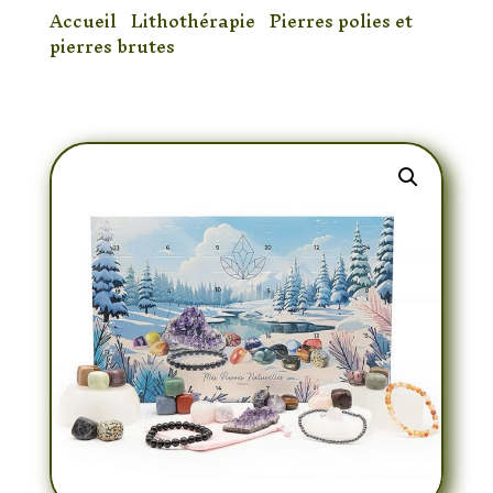
Accueil
/
Lithothérapie
/
Pierres polies et
pierres brutes
/ Calendrier de l’Avent
minéraux modèle 3 intermédiaire