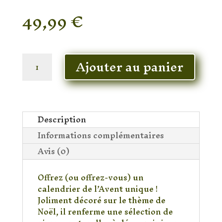
49,99
€
En stock
quantité
Ajouter au panier
de
Calendrier
de
l’Avent
minéraux
Description
modèle
Informations complémentaires
3
intermédiaire
Avis (0)
Offrez (ou offrez-vous) un
calendrier de l’Avent unique !
Joliment décoré sur le thème de
Noël, il renferme une sélection de