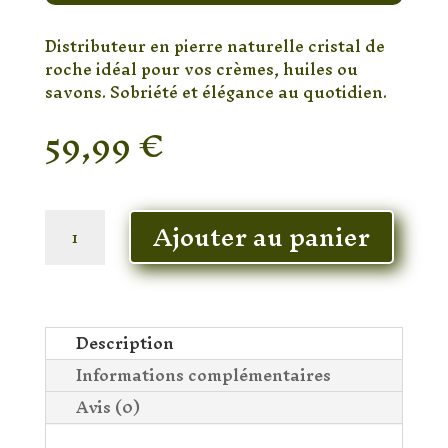
Distributeur en pierre naturelle cristal de
roche idéal pour vos crèmes, huiles ou
savons. Sobriété et élégance au quotidien.
59,99
€
En stock
quantité
Ajouter au panier
de
Buteur
d’huile
Cristal
de
Description
roche
Informations complémentaires
Brute
Avis (0)