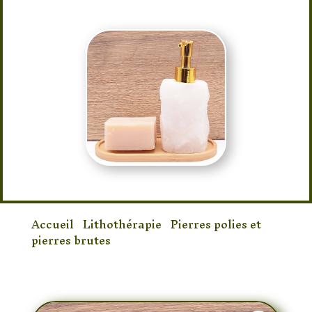
élégance au quotidien.
Accueil
/
Lithothérapie
/
Pierres polies et
pierres brutes
/ Buteur d’huile Cristal de
roche Brute