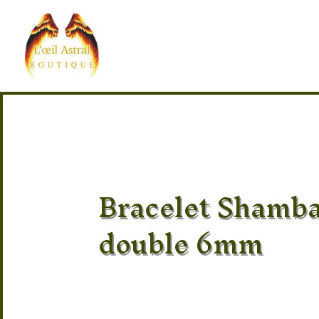
Bracelet Shamba
double 6mm
Pierre 100% naturel
Provenance des pierres : Brésil
Taille : Réglable