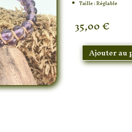
Taille : Réglable
35,00
€
En stock
Ajouter au 
quantité
de
Bracelet
Shamballa
double
6mm