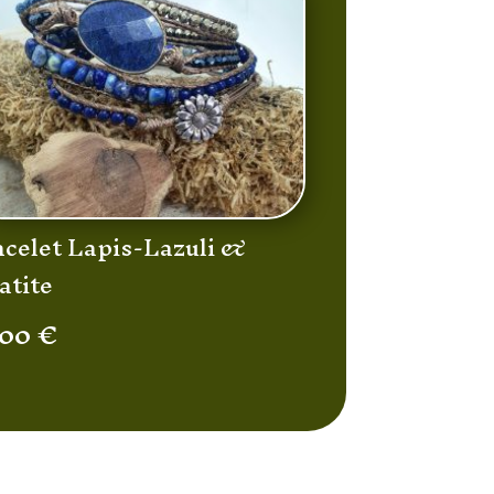
acelet Lapis-Lazuli &
atite
,00
€