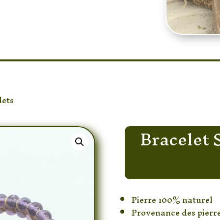
lets
/ Bracelet Shamballa double 6mm
Bracelet 
Pierre 100% naturel
Provenance des pierres