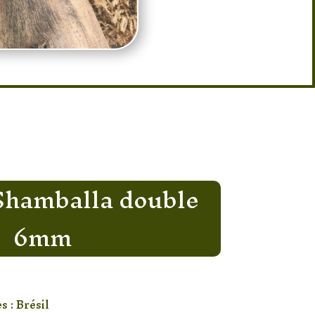
Shamballa double
6mm
 : Brésil