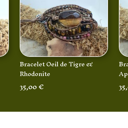
Bracelet Oeil de Tigre &
Br
Rhodonite
Ap
35,00
€
35