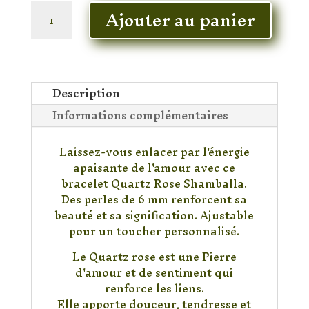
quantité
Ajouter au panier
de
Bracelet
Quartz
rose
Shamballa
Description
6mm
Informations complémentaires
Laissez-vous enlacer par l'énergie
apaisante de l'amour avec ce
bracelet Quartz Rose Shamballa.
Des perles de 6 mm renforcent sa
beauté et sa signification. Ajustable
pour un toucher personnalisé.
Le Quartz rose est une Pierre
d'amour et de sentiment qui
renforce les liens.
Elle apporte douceur, tendresse et