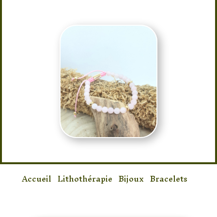
Accueil
/
Lithothérapie
/
Bijoux
/
Bracelets
/
Bracelet Quartz rose Shamballa 6mm