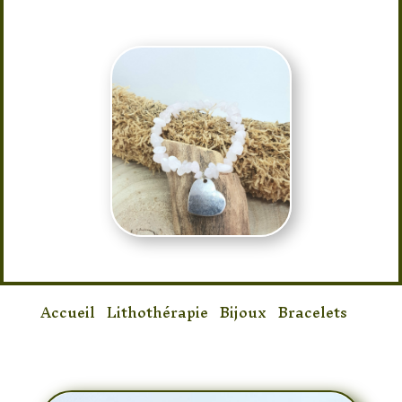
Accueil
/
Lithothérapie
/
Bijoux
/
Bracelets
/
Bracelet Quartz Rose Baroque Coeur