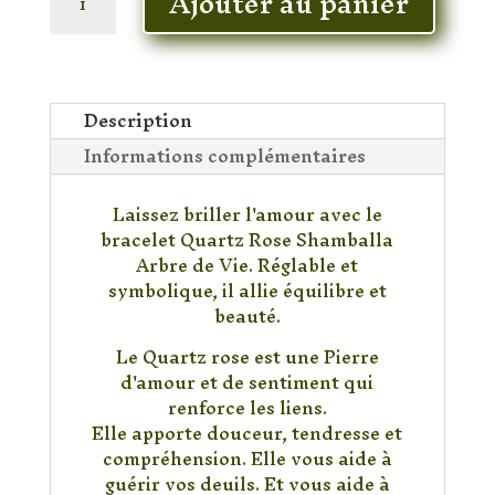
Ajouter au panier
de
Bracelet
Quartz
Rose
Arbre
Description
de
Informations complémentaires
Vie
Laissez briller l'amour avec le
bracelet Quartz Rose Shamballa
Arbre de Vie. Réglable et
symbolique, il allie équilibre et
beauté.
Le Quartz rose est une Pierre
d'amour et de sentiment qui
renforce les liens.
Elle apporte douceur, tendresse et
compréhension. Elle vous aide à
guérir vos deuils. Et vous aide à