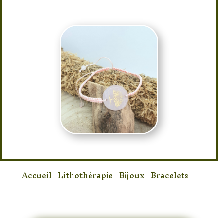
Accueil
/
Lithothérapie
/
Bijoux
/
Bracelets
/
Bracelet Quartz Rose Arbre de Vie