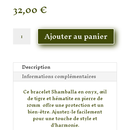
32,00
€
En stock
quantité
Ajouter au panier
de
Bracelet
Onyx
&
Oeil
Description
de
Informations complémentaires
tigre
&
Hématite
Ce bracelet Shamballa en onyx, œil
de tigre et hématite en pierre de
10mm offre une protection et un
bien-être. Ajustez-le facilement
pour une touche de style et
d'harmonie.