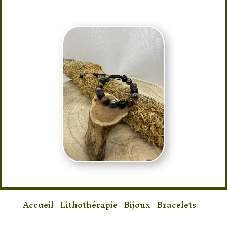
Accueil
/
Lithothérapie
/
Bijoux
/
Bracelets
/
Bracelet Onyx & Oeil de tigre & Hématite