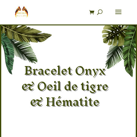
Recherche
de
produits
Bracelet Onyx
& Oeil de tigre
& Hématite
Pierre 100% naturel Onyx
Provenance : Brésil
Taille : Réglable