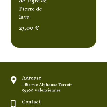
de Tigre &
Pierre de
lave
23,00
€
Adresse

1 Bis rue Alphonse Terroir
59300 Valenciennes
Contact
