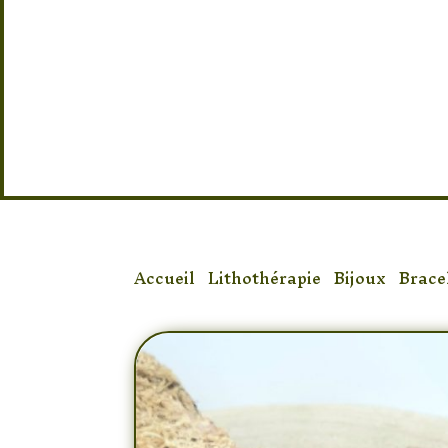
Taille : 15/16 élastique
Accueil
/
Lithothérapie
/
Bijoux
/
Brace