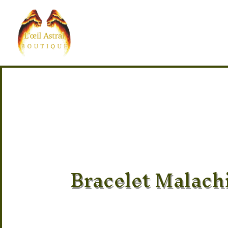
Bracelet Malach
Pierre 100% naturel
Provenance des pierres : Allemagne