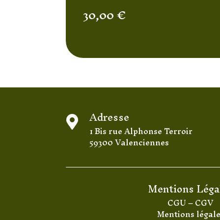
30,00
€
Adresse

1 Bis rue Alphonse Terroir
59300 Valenciennes
Mentions Léga
CGU
–
CGV
Mentions légal