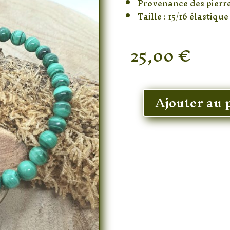
Provenance des pierre
Taille : 15/16 élastique
25,00
€
En stock
Ajouter au 
quantité
de
Bracelet
Malachite
6
mm