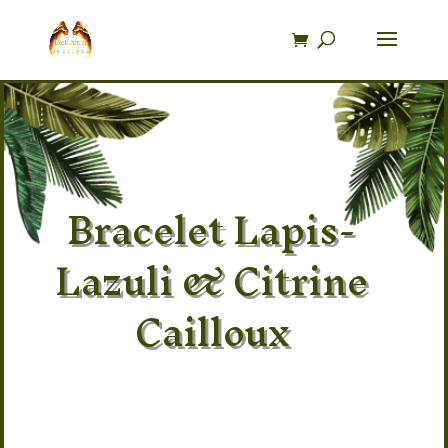
Recherche
de
produits
Bracelet Lapis-
Lazuli & Citrine
Cailloux
Pierre: 100% naturel Lapis-Lazuli &
Citrine
Provenance: Afghanistan