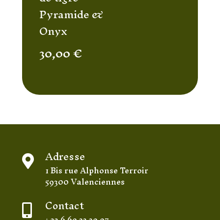
Pyramide &
Onyx
30,00
€
Adresse

1 Bis rue Alphonse Terroir
59300 Valenciennes
Contact

+ 33 6 69 33 39 97