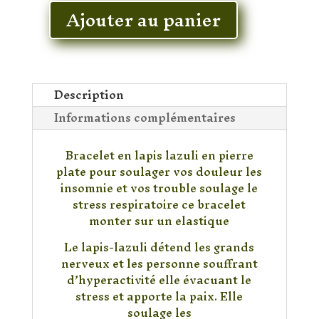
Ajouter au panier
quantité
de
Bracelet
Lapis-
Lazuli
Description
Informations complémentaires
Bracelet en lapis lazuli en pierre
plate pour soulager vos douleur les
insomnie et vos trouble soulage le
stress respiratoire ce bracelet
monter sur un elastique
Le lapis-lazuli détend les grands
nerveux et les personne souffrant
d’hyperactivité elle évacuant le
stress et apporte la paix. Elle
soulage les