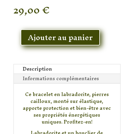
29,00
€
En stock
Ajouter au panier
quantité
de
Bracelet
Labradorite
Cailloux
Description
Informations complémentaires
Ce bracelet en labradorite, pierres
cailloux, monté sur élastique,
apporte protection et bien-être avec
ses propriétés énergétiques
uniques. Profitez-en!
Labradorite et un bouclier de