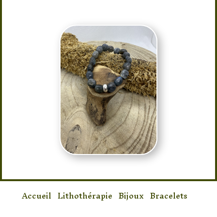
Accueil
/
Lithothérapie
/
Bijoux
/
Bracelets
/
Bracelet Labradorite Cailloux