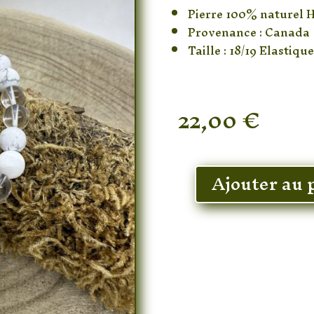
Pierre 100% naturel H
Provenance : Canada
Taille : 18/19 Elastique
22,00
€
En stock
Ajouter au 
quantité
de
Bracelet
Howlite