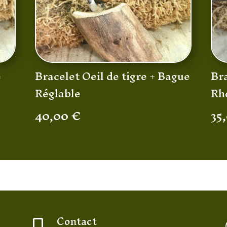
e
Bracelet Oeil de tigre + Bague
Bra
Réglable
Rh
40,00
€
35
Contact
