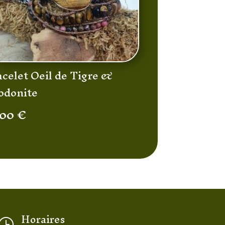
celet Oeil de Tigre &
odonite
,00
€
Horaires
}