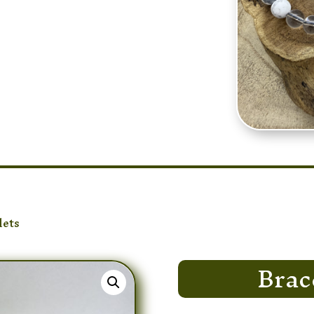
lets
/ Bracelet Howlite
Brac