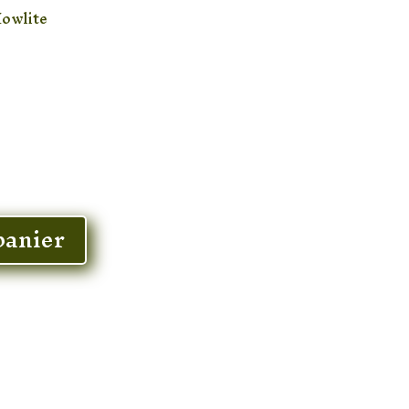
owlite
panier