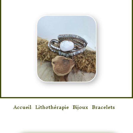
Accueil
/
Lithothérapie
/
Bijoux
/
Bracelets
/
Bracelet Howlite & Agate