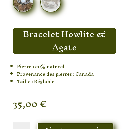
Bracelet Howlite &
Agate
Pierre 100% naturel
Provenance des pierres : Canada
Taille : Réglable
35,00
€
En stock
quantité