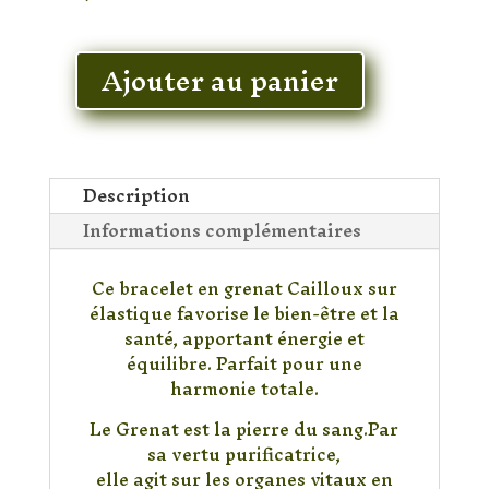
En stock
Ajouter au panier
quantité
de
Bracelet
Grenat
Cailloux
Description
Informations complémentaires
Ce bracelet en grenat Cailloux sur
élastique favorise le bien-être et la
santé, apportant énergie et
équilibre. Parfait pour une
harmonie totale.
Le Grenat est la pierre du sang.Par
sa vertu purificatrice,
elle agit sur les organes vitaux en