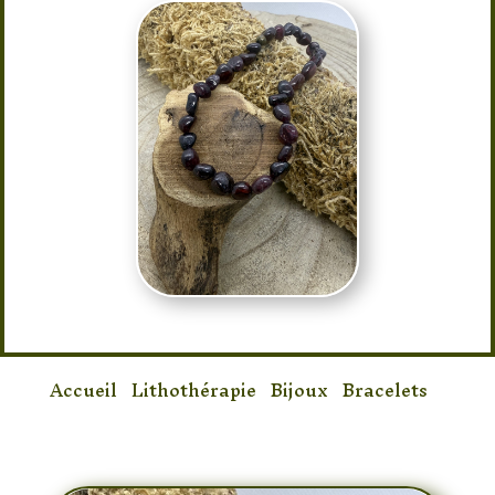
Accueil
/
Lithothérapie
/
Bijoux
/
Bracelets
/
Bracelet Grenat Cailloux