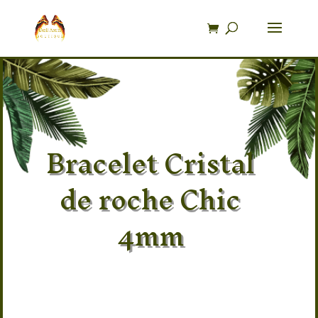
Recherche
de
produits
Bracelet Cristal
de roche Chic
4mm
Pierre 100% naturel Cristal de
Roche
Provenance : Himalaya