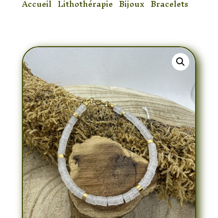
Accueil
/
Lithothérapie
/
Bijoux
/
Bracelets
/
Bracelet Cristal de roche Chic 4mm