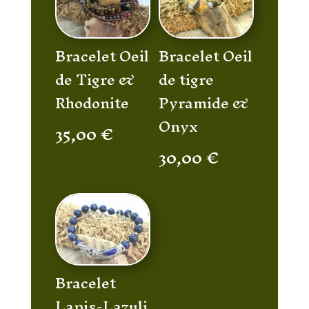
Bracelet Oeil
Bracelet Oeil
de Tigre &
de tigre
Rhodonite
Pyramide &
Onyx
35,00
€
30,00
€
Bracelet
Lapis-Lazuli