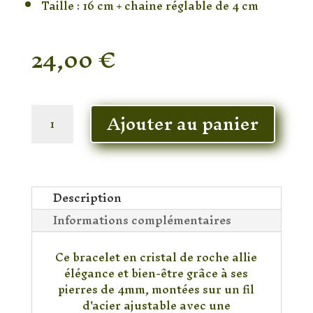
Taille : 16 cm + chaine réglable de 4 cm
24,00
€
En stock
quantité
Ajouter au panier
de
Bracelet
Cristal
de
roche
Description
Chic
Informations complémentaires
4mm
Ce bracelet en cristal de roche allie
élégance et bien-être grâce à ses
pierres de 4mm, montées sur un fil
d'acier ajustable avec une