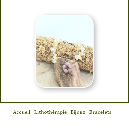
Accueil
/
Lithothérapie
/
Bijoux
/
Bracelets
/
Bracelet Citrine & Pierre de Soleil