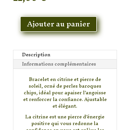
En stock
Ajouter au panier
quantité
de
Bracelet
Citrine
&
Description
Pierre
Informations complémentaires
de
Soleil
Bracelet en citrine et pierre de
soleil, orné de perles baroques
chips, idéal pour apaiser l'angoisse
et renforcer la confiance. Ajustable
et élégant.
La citrine est une pierre d’énergie
positive qui vous redonne la
confidence en vous est enlève les