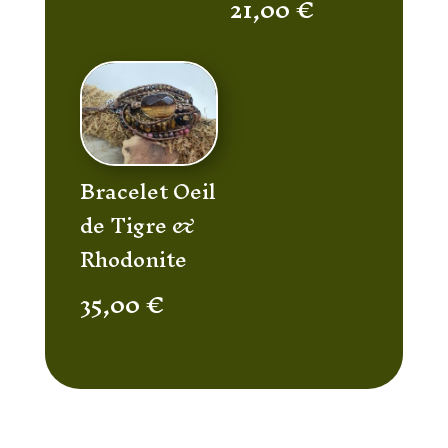
21,00
€
Bracelet Oeil
de Tigre &
Rhodonite
35,00
€