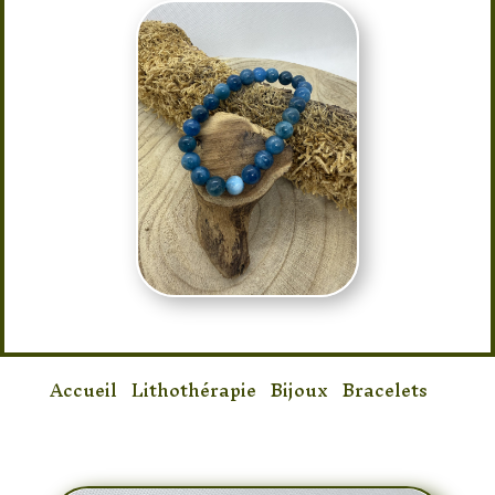
Accueil
/
Lithothérapie
/
Bijoux
/
Bracelets
/
Bracelet Apatite Bleu