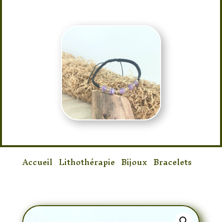
Accueil
/
Lithothérapie
/
Bijoux
/
Bracelets
/
Bracelet Améthyste Shamballa