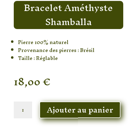
Bracelet Améthyste
Shamballa
Pierre 100% naturel
Provenance des pierres : Brésil
Taille : Réglable
18,00
€
En stock
quantité
Ajouter au panier
de
Bracelet
Améthyste
Shamballa