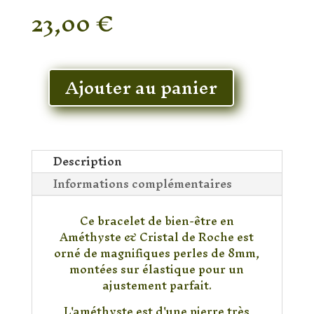
23,00
€
En stock
Ajouter au panier
quantité
de
Bracelet
Améthyste
&
Description
Cristal
Informations complémentaires
de
Roche
Ce bracelet de bien-être en
Améthyste & Cristal de Roche est
orné de magnifiques perles de 8mm,
montées sur élastique pour un
ajustement parfait.
L'améthyste est d'une pierre très