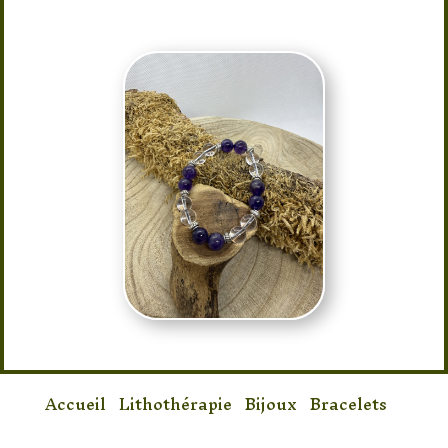
Accueil
/
Lithothérapie
/
Bijoux
/
Bracelets
/
Bracelet Améthyste & Cristal de Roche