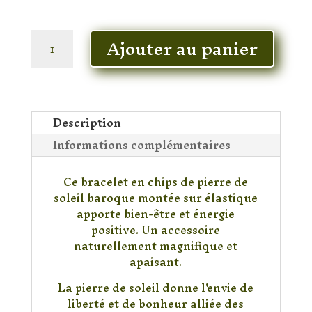
En stock
quantité
Ajouter au panier
de
Bracele
Pierre
de
Pierre
Description
Baroque
Informations complémentaires
Ce bracelet en chips de pierre de
soleil baroque montée sur élastique
apporte bien-être et énergie
positive. Un accessoire
naturellement magnifique et
apaisant.
La pierre de soleil donne l'envie de
liberté et de bonheur alliée des