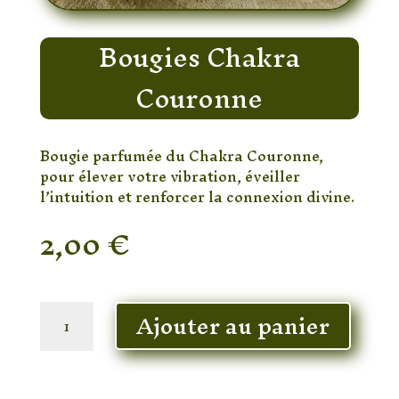
Bougies Chakra
Couronne
Bougie parfumée du Chakra Couronne,
pour élever votre vibration, éveiller
l’intuition et renforcer la connexion divine.
2,00
€
En stock
quantité
Ajouter au panier
de
Bougies
Chakra
Couronne