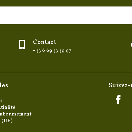
Contact

+ 33 6 69 33 39 97
les
Suivez-
es
tialité
remboursement
s (UE)