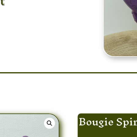
t
 Archanges Violet
Bougie Spir