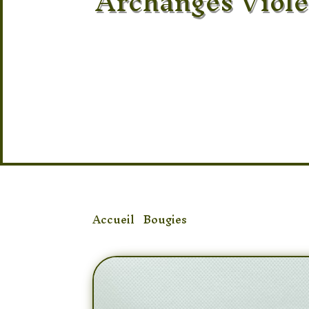
Archanges Viole
Accueil
/
Bougies
/ Bougie Spiritualité