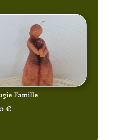
ugie Famille
50
€