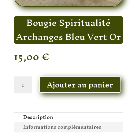
Bougie Spiritualité
Archanges Bleu Vert Or
15,00
€
En stock
quantité
Ajouter au panier
de
Bougie
Spiritualité
Archanges
Bleu
Description
Vert
Informations complémentaires
Or