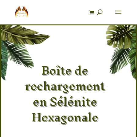
Recherche
de
produits
Boîte de
rechargement
en Sélénite
Hexagonale
Offrez à vos bijoux et pierres