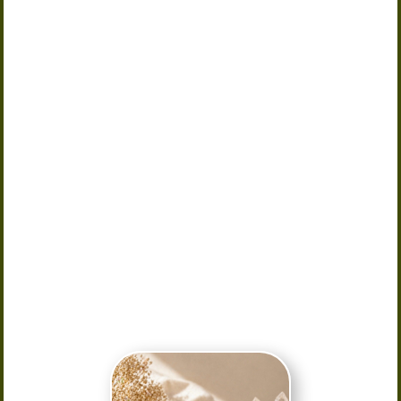
naturelles une purification douce
avec cette boîte à bijoux en sélénite
naturelle provenant du Maroc. Idéale
pour la recharge énergétique des
cristaux et minéraux, elle permet de
conserver vos bijoux tout en
harmonisant leurs vibrations. Son
design élégant et lumineux apporte
une touche zen à votre intérieur.
Utilisée en lithothérapie pour ses
propriétés purifiantes et apaisantes,
la sélénite est parfaite pour recharger
bracelets, pendentifs et pierres
roulées. Une boîte raffinée, pratique
et spirituelle pour tous les amateurs
de bien-être et de minéraux naturels.