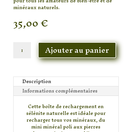
pour tous les amateurs de bien-être et de
minéraux naturels.
35,00
€
En stock
quantité
Ajouter au panier
de
Boîte
de
rechargement
en
Description
Sélénite
Informations complémentaires
Hexagonale
Cette boîte de rechargement en
sélénite naturelle est idéale pour
recharger tous vos minéraux, du
mini minéral poli aux pierres