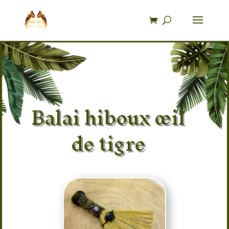
Recherche
de
produits
Balai hiboux œil
de tigre