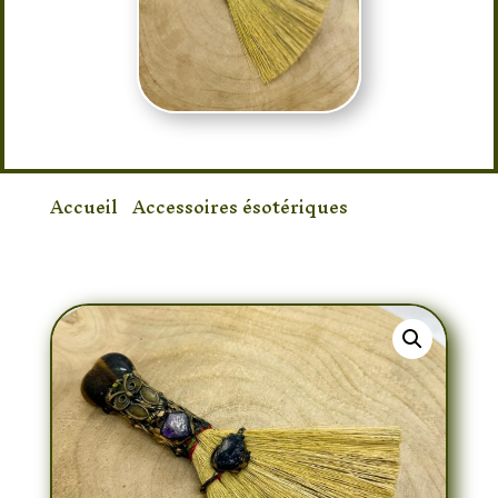
Accueil
/
Accessoires ésotériques
/ Balai
hiboux œil de tigre