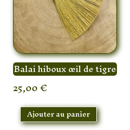
Balai hiboux œil de tigre
25,00
€
En stock
Ajouter au panier
quantité
de