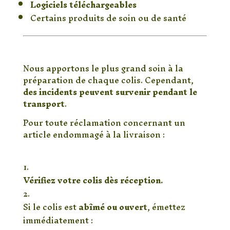
Logiciels téléchargeables
Certains produits de soin ou de santé
🚚 Articles endommagés
pendant le transport
Nous apportons le plus grand soin à la
préparation de chaque colis. Cependant,
des incidents peuvent survenir pendant le
transport
.
Pour toute réclamation concernant un
article endommagé à la livraison :
⚠️ Ce que vous devez faire :
Vérifiez votre colis dès réception.
Si le colis est
abîmé ou ouvert
, émettez
immédiatement :