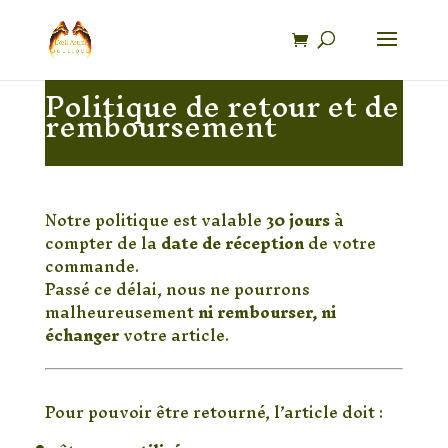
Recherche
de
produits
Politique de retour et de
remboursement
📅 Délai de retour
Notre politique est valable
30 jours
à
compter de la
date de réception
de votre
commande.
Passé ce délai, nous ne pourrons
malheureusement
ni rembourser, ni
échanger
votre article.
📦 Conditions de retour
Pour pouvoir être retourné, l’article doit :