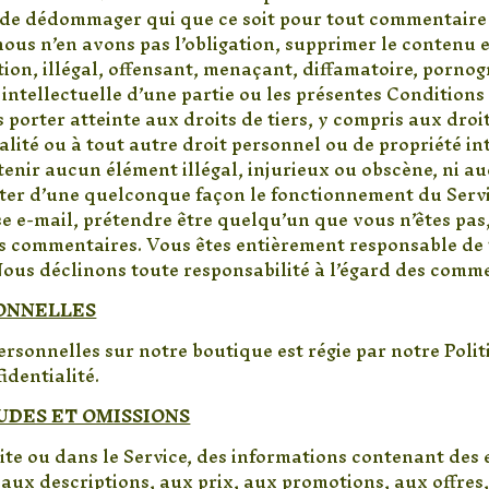
) de dédommager qui que ce soit pour tout commentaire 
ous n’en avons pas l’obligation, supprimer le contenu
étion, illégal, offensant, menaçant, diffamatoire, porn
 intellectuelle d’une partie ou les présentes Condition
porter atteinte aux droits de tiers, y compris aux dro
nalité ou à tout autre droit personnel ou de propriété i
nir aucun élément illégal, injurieux ou obscène, ni a
ecter d’une quelconque façon le fonctionnement du Serv
se e-mail, prétendre être quelqu’un que vous n’êtes pas
 des commentaires. Vous êtes entièrement responsable d
Nous déclinons toute responsabilité à l’égard des comme
SONNELLES
rsonnelles sur notre boutique est régie par notre Politi
identialité.
TUDES ET OMISSIONS
re site ou dans le Service, des informations contenant de
aux descriptions, aux prix, aux promotions, aux offres,