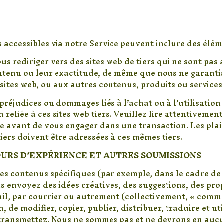
s accessibles via notre Service peuvent inclure des élém
vous rediriger vers des sites web de tiers qui ne sont pas
ontenu ou leur exactitude, de même que nous ne garant
ites web, ou aux autres contenus, produits ou services 
éjudices ou dommages liés à l’achat ou à l’utilisation 
eliée à ces sites web tiers. Veuillez lire attentivement 
e avant de vous engager dans une transaction. Les pla
iers doivent être adressées à ces mêmes tiers.
OURS D’EXPÉRIENCE ET AUTRES SOUMISSIONS
s contenus spécifiques (par exemple, dans le cadre de 
s envoyez des idées créatives, des suggestions, des pro
mail, par courrier ou autrement (collectivement, « comm
n, de modifier, copier, publier, distribuer, traduire et 
ransmettez. Nous ne sommes pas et ne devrons en aucun