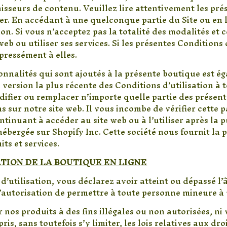
isseurs de contenu. Veuillez lire attentivement les pré
iser. En accédant à une quelconque partie du Site ou en l’
ion. Si vous n’acceptez pas la totalité des modalités et
eb ou utiliser ses services. Si les présentes Condition
xpressément à elles.
nnalités qui sont ajoutés à la présente boutique est é
a version la plus récente des Conditions d’utilisation 
odifier ou remplacer n’importe quelle partie des présent
ns sur notre site web. Il vous incombe de vérifier cette 
tinuant à accéder au site web ou à l’utiliser après la 
 hébergée sur Shopify Inc. Cette société nous fournit la
ts et services.
ATION DE LA BOUTIQUE EN LIGNE
’utilisation, vous déclarez avoir atteint ou dépassé l’
’autorisation de permettre à toute personne mineure à vo
nos produits à des fins illégales ou non autorisées, ni v
ris, sans toutefois s’y limiter, les lois relatives aux dro