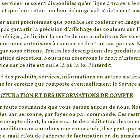
 services ne soient disponibles qu’en ligne à travers le s
s et que leur retour ou leur échange soit strictement ass
 aussi précisément que possible les couleurs et images
as garantir la précision d’affichage des couleurs sur l
re obligés, de limiter la vente de nos produits ou Servic
us nous autorisons à exercer ce droit au cas par cas. N
que nous offrons. Toutes les descriptions des produits e
ntière discrétion. Nous nous réservons le droit d’inter
e sur ce site est nulle là où la loi l’interdit.
té des produits, services, informations ou autres matér
ue les erreurs que comporte éventuellement le Service s
FACTURATION ET DES INFORMATIONS DE COMPTE
er toute commande que vous passez auprès de nous. Nou
ées par personne, par foyer ou par commande. Ces restr
 compte client, la même carte de crédit et/ou des com
us modifions ou annulons une commande, il se peut que n
 e-mail et/ou de l’adresse de facturation ou du numér